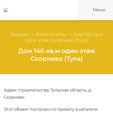
Меню
Главная
—
Фото-отчёты
—
Дом 140 кв.м
один этаж Скорнево (Тула)
Дом 140 кв.м один этаж
Скорнево (Тула)
Адрес строительства: Тульская область, д.
Скорнево
Этот объект построен по проекту в каталоге: